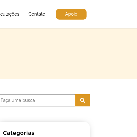
Apoie
iculações
Contato
Categorias