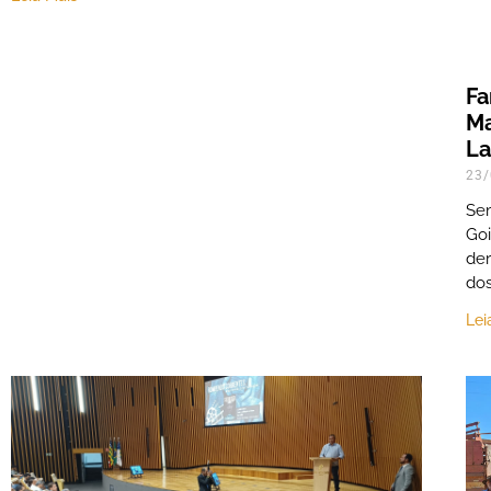
Fa
Ma
La
23/
Sem
Goi
der
dos
Lei