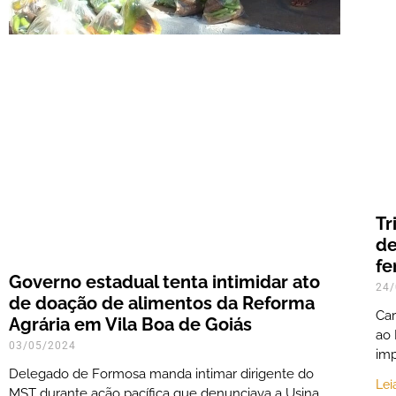
Tr
de
fe
Governo estadual tenta intimidar ato
24/
de doação de alimentos da Reforma
Car
Agrária em Vila Boa de Goiás
ao 
03/05/2024
imp
Delegado de Formosa manda intimar dirigente do
Lei
MST durante ação pacífica que denunciava a Usina