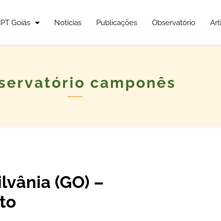
PT Goiás
Notícias
Publicações
Observatório
Art
servatório camponês
lvânia (GO) –
to