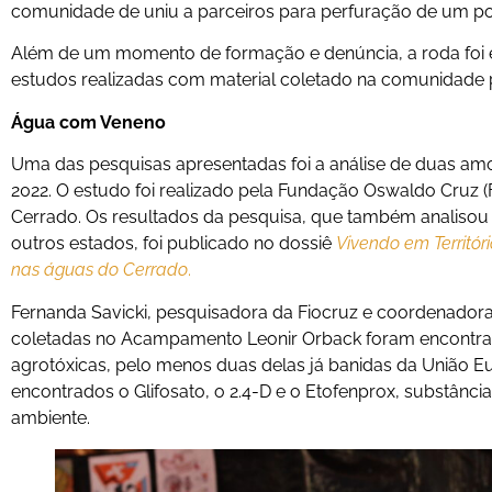
comunidade de uniu a parceiros para perfuração de um p
Além de um momento de formação e denúncia, a roda foi 
estudos realizadas com material coletado na comunidade po
Água com Veneno
Uma das pesquisas apresentadas foi a análise de duas a
2022. O estudo foi realizado pela Fundação Oswaldo Cruz 
Cerrado. Os resultados da pesquisa, que também analiso
outros estados, foi publicado no dossiê
Vivendo em Territór
nas águas do Cerrado
.
Fernanda Savicki, pesquisadora da Fiocruz e coordenadora
coletadas no Acampamento Leonir Orback foram encontrado
agrotóxicas, pelo menos duas delas já banidas da União Eu
encontrados o Glifosato, o 2.4-D e o Etofenprox, substânc
ambiente.