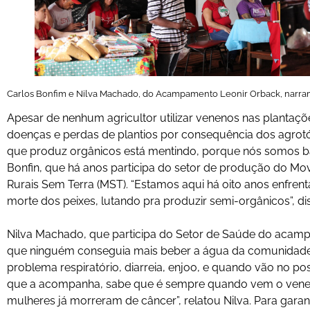
Carlos Bonfim e Nilva Machado, do Acampamento Leonir Orback, narram
Apesar de nenhum agricultor utilizar venenos nas plantaçõe
doenças e perdas de plantios por consequência dos agrotóxi
que produz orgânicos está mentindo, porque nós somos ba
Bonfin, que há anos participa do setor de produção do M
Rurais Sem Terra (MST). “Estamos aqui há oito anos enfren
morte dos peixes, lutando pra produzir semi-orgânicos”, dis
Nilva Machado, que participa do Setor de Saúde do aca
que ninguém conseguia mais beber a água da comunidade.
problema respiratório, diarreia, enjoo, e quando vão no pos
que a acompanha, sabe que é sempre quando vem o vene
mulheres já morreram de câncer”, relatou Nilva. Para gara