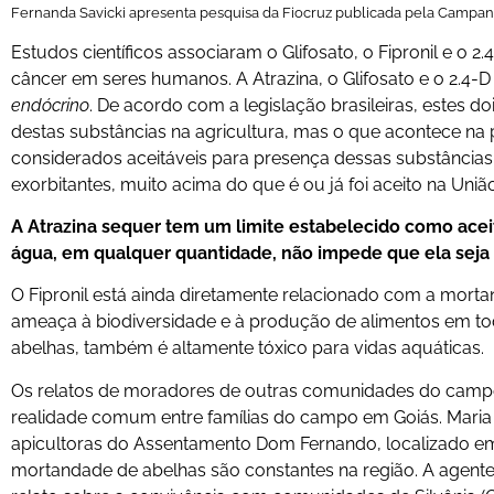
Fernanda Savicki apresenta pesquisa da Fiocruz publicada pela Campanh
Estudos científicos associaram o Glifosato, o Fipronil e o 
câncer em seres humanos. A Atrazina, o Glifosato e o 2.4-
endócrino
. De acordo com a legislação brasileiras, estes d
destas substâncias na agricultura, mas o que acontece na pr
considerados aceitáveis para presença dessas substânci
exorbitantes, muito acima do que é ou já foi aceito na Uni
A Atrazina sequer tem um limite estabelecido como acei
água, em qualquer quantidade, não impede que ela sej
O Fipronil está ainda diretamente relacionado com a mor
ameaça à biodiversidade e à produção de alimentos em to
abelhas, também é altamente tóxico para vidas aquáticas.
Os relatos de moradores de outras comunidades do cam
realidade comum entre famílias do campo em Goiás. Maria 
apicultoras do Assentamento Dom Fernando, localizado em 
mortandade de abelhas são constantes na região. A agent