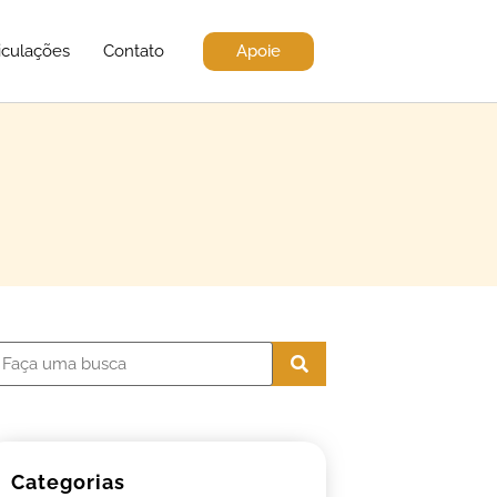
Apoie
iculações
Contato
Categorias