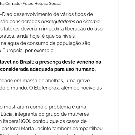
a Cerrado (Fotos: Heloisa Sousa)
2.4-D ao desenvolvimento de vários tipos de
D são considerados
desreguladores do sistema
ois fatores deveriam impedir a liberação do uso
ática, ainda hoje, é que os níveis
as na água de consumo da população são
ão Europeia, por exemplo.
tável no Brasil: a presença deste veneno na
a considerada adequada para uso humano.
tandade em massa de abelhas, uma grave
do o mundo. O Etofenprox, além de nocivo às
po mostraram como o problema é uma
Lúcia, integrante do grupo de mulheres
Itaberaí (GO), contou que os casos de
e pastoral Marta Jacinto também compartilhou