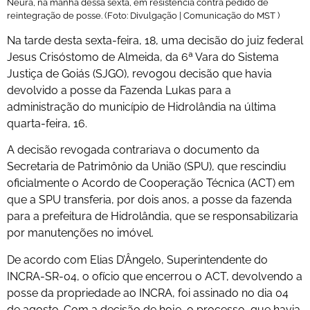
Neura, na manhã dessa sexta, em resistência contra pedido de
reintegração de posse. (Foto: Divulgação | Comunicação do MST )
Na tarde desta sexta-feira, 18, uma decisão do juiz federal
Jesus Crisóstomo de Almeida, da 6ª Vara do Sistema
Justiça de Goiás (SJGO), revogou decisão que havia
devolvido a posse da Fazenda Lukas para a
administração do município de Hidrolândia na última
quarta-feira, 16.
A decisão revogada contrariava o documento da
Secretaria de Patrimônio da União (SPU), que rescindiu
oficialmente o Acordo de Cooperação Técnica (ACT) em
que a SPU transferia, por dois anos, a posse da fazenda
para a prefeitura de Hidrolândia, que se responsabilizaria
por manutenções no imóvel.
De acordo com Elias D’Ângelo, Superintendente do
INCRA-SR-04, o ofício que encerrou o ACT, devolvendo a
posse da propriedade ao INCRA, foi assinado no dia 04
de agosto. Com a decisão de hoje, o processo, que havia