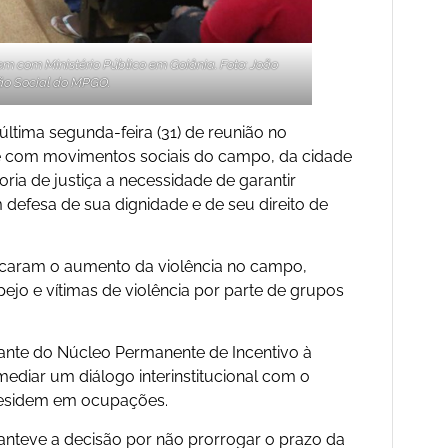
 com Ministério Público em Goiânia. Foto:
João
ão Social do MPGO
.
última segunda-feira (31) de reunião no
nte com movimentos sociais do campo, da cidade
ia de justiça a necessidade de garantir
defesa de sua dignidade e de seu direito de
caram o aumento da violência no campo,
o e vítimas de violência por parte de grupos
rante do Núcleo Permanente de Incentivo à
ediar um diálogo interinstitucional com o
e residem em ocupações.
anteve a decisão por não prorrogar o prazo da