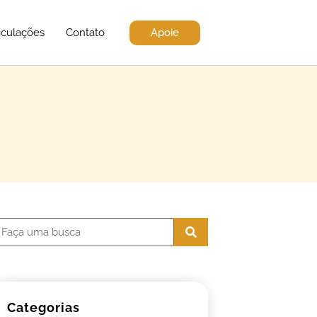
Apoie
iculações
Contato
Categorias