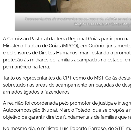
Representantes de movimentos do campo e da cidade se reúnem
Sérgio/Assessoria de Comunicaç
A Comissão Pastoral da Terra Regional Goiás participou na 
Ministério Público de Goiás (MPGO), em Goiânia, juntame
e defensores de Direitos Humanos, manifestando à promotor
proteção às milhares de famílias acampadas no estado, em 
permanência na terra.
Tanto os representantes da CPT como do MST Goiás desta
sobretudo nas áreas de acampamento ameaçadas de despej
armados ligados a fazendeiros.
A reunião foi coordenada pelo promotor de justiça e integ
Autocomposição (Nupia), Márcio Toledo, que se propôs a m
objetivo de garantir direitos fundamentais de famílias qu
No mesmo dia, o ministro Luís Roberto Barroso, do STF, m