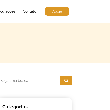
Apoie
iculações
Contato
Categorias