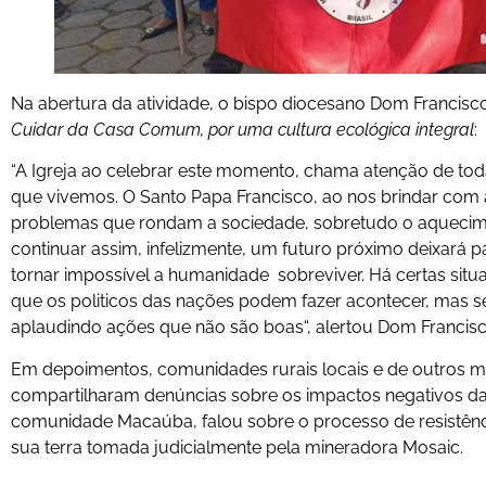
Na abertura da atividade, o bispo diocesano Dom Francisco
Cuidar da Casa Comum, por uma cultura ecológica integral
:
“A Igreja ao celebrar este momento, chama atenção de t
que vivemos. O Santo Papa Francisco, ao nos brindar com
problemas que rondam a sociedade, sobretudo o aquecime
continuar assim, infelizmente, um futuro próximo deixará
tornar impossível a humanidade sobreviver. Há certas sit
que os politicos das nações podem fazer acontecer, mas
aplaudindo ações que não são boas“, alertou Dom Francisc
Em depoimentos, comunidades rurais locais e de outros mu
compartilharam denúncias sobre os impactos negativos da 
comunidade Macaúba, falou sobre o processo de resistência
sua terra tomada judicialmente pela mineradora Mosaic.