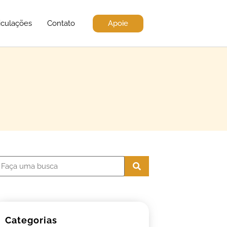
Apoie
iculações
Contato
Categorias