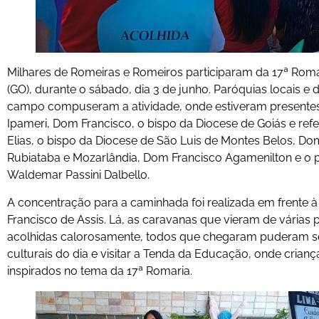
Milhares de Romeiras e Romeiros participaram da 17ª Roma
(GO), durante o sábado, dia 3 de junho. Paróquias locais 
campo compuseram a atividade, onde estiveram presentes o
Ipameri, Dom Francisco, o bispo da Diocese de Goiás e re
Elias, o bispo da Diocese de São Luis de Montes Belos, D
Rubiataba e Mozarlândia, Dom Francisco Agamenilton e o
Waldemar Passini Dalbello.
A concentração para a caminhada foi realizada em frente à
Francisco de Assis. Lá, as caravanas que vieram de várias p
acolhidas calorosamente, todos que chegaram puderam se a
culturais do dia e visitar a Tenda da Educação, onde crian
inspirados no tema da 17ª Romaria.