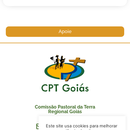
Apoie
Comissão Pastoral da Terra
Regional Goiás
Este site usa cookies para melhorar
secretaria@cptgoias.org.br