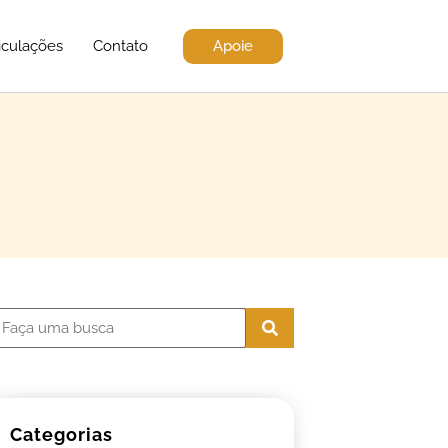
Apoie
iculações
Contato
Categorias