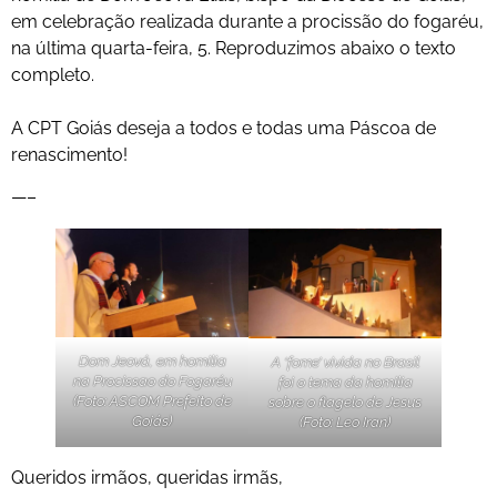
em celebração realizada durante a procissão do fogaréu,
na última quarta-feira, 5. Reproduzimos abaixo o texto
completo.
A CPT Goiás deseja a todos e todas uma Páscoa de
renascimento!
—–
Dom Jeová, em homilia
A ‘fome’ vivida no Brasil
na Procissao do Fogaréu
foi o tema da homilia
(Foto: ASCOM Prefeito de
sobre o flagelo de Jesus
Goiás)
(Foto: Leo Iran)
Queridos irmãos, queridas irmãs,