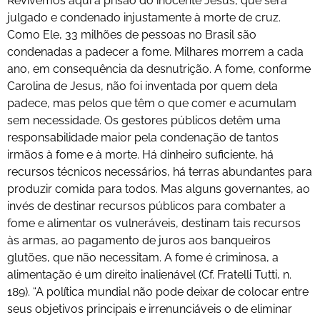
Revivemos aqui a prisão do inocente Jesus, que será
julgado e condenado injustamente à morte de cruz.
Como Ele, 33 milhões de pessoas no Brasil são
condenadas a padecer a fome. Milhares morrem a cada
ano, em consequência da desnutrição. A fome, conforme
Carolina de Jesus, não foi inventada por quem dela
padece, mas pelos que têm o que comer e acumulam
sem necessidade. Os gestores públicos detêm uma
responsabilidade maior pela condenação de tantos
irmãos à fome e à morte. Há dinheiro suficiente, há
recursos técnicos necessários, há terras abundantes para
produzir comida para todos. Mas alguns governantes, ao
invés de destinar recursos públicos para combater a
fome e alimentar os vulneráveis, destinam tais recursos
às armas, ao pagamento de juros aos banqueiros
glutões, que não necessitam. A fome é criminosa, a
alimentação é um direito inalienável (Cf. Fratelli Tutti, n.
189). “A política mundial não pode deixar de colocar entre
seus objetivos principais e irrenunciáveis o de eliminar