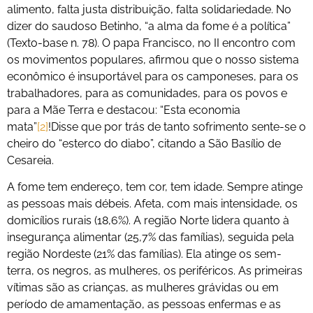
alimento, falta justa distribuição, falta solidariedade. No
dizer do saudoso Betinho, “a alma da fome é a política”
(Texto-base n. 78). O papa Francisco, no II encontro com
os movimentos populares, afirmou que o nosso sistema
econômico é insuportável para os camponeses, para os
trabalhadores, para as comunidades, para os povos e
para a Mãe Terra e destacou: “Esta economia
mata”
[2]
!Disse que por trás de tanto sofrimento sente-se o
cheiro do “esterco do diabo”, citando a São Basílio de
Cesareia.
A fome tem endereço, tem cor, tem idade. Sempre atinge
as pessoas mais débeis. Afeta, com mais intensidade, os
domicílios rurais (18,6%). A região Norte lidera quanto à
insegurança alimentar (25,7% das famílias), seguida pela
região Nordeste (21% das famílias). Ela atinge os sem-
terra, os negros, as mulheres, os periféricos. As primeiras
vítimas são as crianças, as mulheres grávidas ou em
período de amamentação, as pessoas enfermas e as