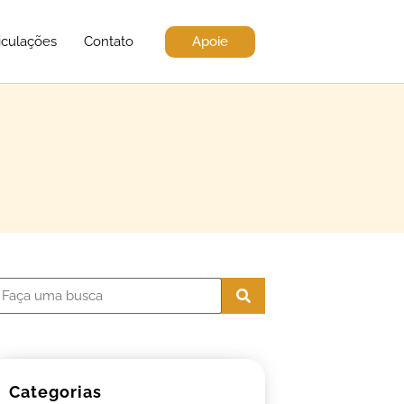
Apoie
iculações
Contato
Categorias